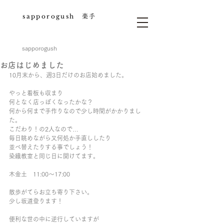
​sapporogush
楽手
sapporogush
お店はじめました
10月末から、週3日だけのお店始めました。
やっと看板も収まり
何となく店っぽくなったかな？
何から何まで手作りなので少し時間がかかりまし
た。
こだわり！の2人なので…
毎日眺めながら又何処か手直ししたり
並べ替えたりする事でしょう！
染織教室と同じ日に開けてます。
木金土　11:00〜17:00
散歩がてらお立ち寄り下さい。
少し坂道登ります！
便利な世の中に逆行していますが